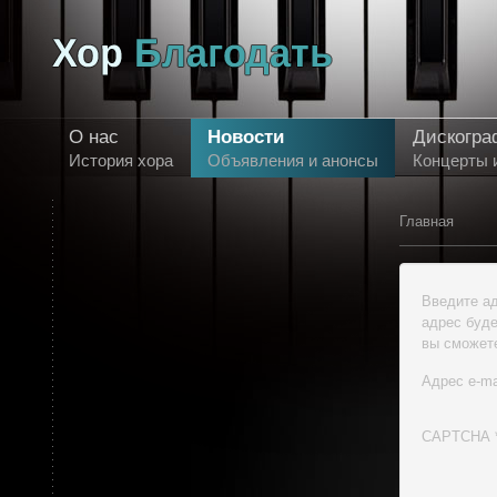
О нас
Новости
Дискогра
История хора
Объявления и анонсы
Концерты 
Главная
Введите ад
адрес буде
вы сможете
Адрес e-ma
CAPTCHA