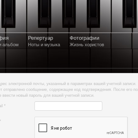
фия
Репертуар
Фотографии
и альбом
Ноты и музыка
Жизнь хористов
рес электронной почты, указанный в параметрах вашей учетной записи. 
т отправлено сообщение, содержащее код подтверждения. После его п
 ввести новый пароль для вашей учетной записи.
il
*
*