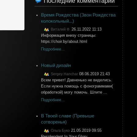
Последние комментарии
Время Рождества (Звон Рождества
колокольный...)
26.11.2022 11:13
Виталий Ф.
Информация внизу страницы:
https://choir.by/about.html
Подробнее...
Новый дизайн
08.06.2019 21:43
Sergey Hanchar
Всем привет! Давненько не виделись.
Если нужна помощь с фонограммами(
обработкой) могу помочь. Шлите ...
Подробнее...
В Твоей славе (Превыше
сотворенья)
21.05.2019 09:55
Ольга Буко
Resplendent In Your Glory