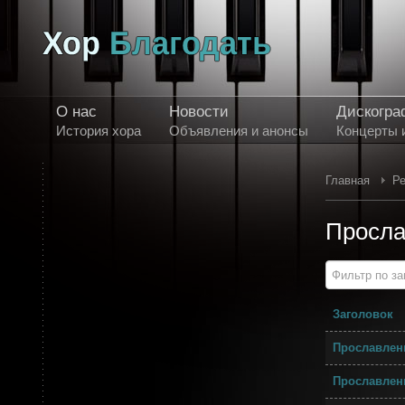
О нас
Новости
Дискогра
История хора
Объявления и анонсы
Концерты 
Главная
Ре
Просла
Фильтр по за
Заголовок
Прославлени
Прославлени