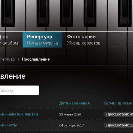
фия
Репертуар
Фотографии
и альбом
Ноты и музыка
Жизнь хористов
пертуар
Прославление
вление
головку
Дата изменения
Кол-во просмо
е - напетые партии
Просмотров: 4
23 марта 2020
е - ноты
Просмотров: 1
04 октября 2017