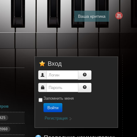
Ваша критика
Вход
Логин
Пароль
Запомнить меня
тров
Войти
925
Регистрация
2060