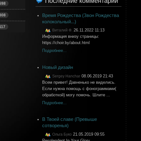
Последние комментарии
698
Время Рождества (Звон Рождества
808
колокольный...)
117
26.11.2022 11:13
Виталий Ф.
Информация внизу страницы:
https://choir.by/about.html
Подробнее...
Новый дизайн
08.06.2019 21:43
Sergey Hanchar
Всем привет! Давненько не виделись.
Если нужна помощь с фонограммами(
обработкой) могу помочь. Шлите ...
Подробнее...
В Твоей славе (Превыше
сотворенья)
21.05.2019 09:55
Ольга Буко
Resplendent In Your Glory