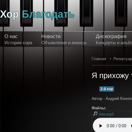
О нас
Новости
Дискография
История хора
Объявления и анонсы
Концерты и альб
Главная
Репертуа
Я прихожу 
2-й хор
Автор - Андрей Коно
Файлы:
Alto.mp3