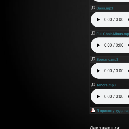
Bass.mp3
Full Choir-Minus.m
Soprano.mp3
Tenore.mp3
Я прихожу туда па
Декламация: