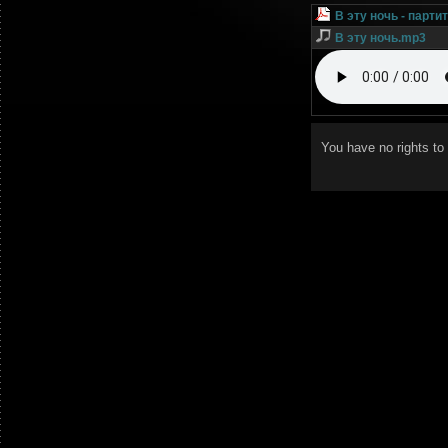
В эту ночь - парти
В эту ночь.mp3
You have no rights t