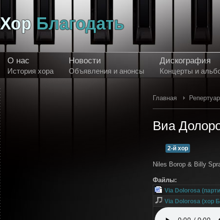
О нас
Новости
Дискография
История хора
Объявления и анонсы
Концерты и альб
Главная
Репертуа
Виа Долор
2-й хор
Niles Borop & Billy Sp
Файлы:
Via Dolorosa (парт
Via Dolorosa (хор 