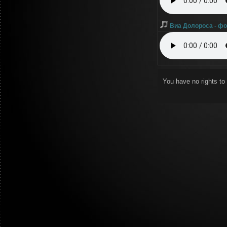
Виа Долороса - ф
You have no rights t