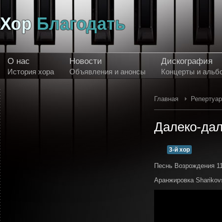
О нас
Новости
Дискография
История хора
Объявления и анонсы
Концерты и альб
Главная
Репертуа
Далеко-дале
3-й хор
Песнь Возрождения 1
Аранжировка Sharikov