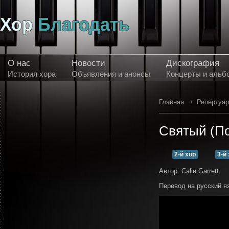
О нас
Новости
Дискография
История хора
Объявления и анонсы
Концерты и альб
Главная
Репертуа
Святый (Пс
2-й хор
3-й
Автор: Calie Garrett
Перевод на русский я